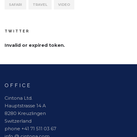
SAFARI
TRAVEL
VIDEO
TWITTER
Invalid or expired token.
OFFICE
Cintona Ltd.
Hauptstrasse 14 A
8280 Kreuzlingen
Switzerland
phone +41 71 511 03 67
info @ cintona.com