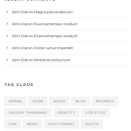
John Doe
on
Magna pars studiorum
John Doe
on
Eiusmod tempor incidunt
John Doe
on
Eiusmod tempor incidunt
John Doe
on
Donec luctus imperdiet
John Doe
on
Nihilne te nocturnum
TAG CLOUD
ANIMAL
ASIDE
AUDIO
BLOG
BUSINESS
GALLERY THUMBNAIL
IDENTITY
LIFE STYLE
LINK
NEWS
POST FORMAT
QUOTE