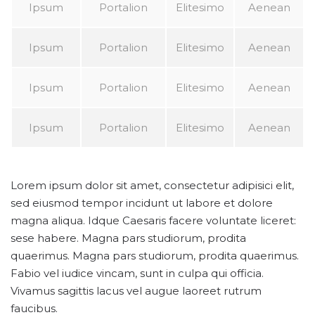
Ipsum
Portalion
Elitesimo
Aenean
Ipsum
Portalion
Elitesimo
Aenean
Ipsum
Portalion
Elitesimo
Aenean
Ipsum
Portalion
Elitesimo
Aenean
Lorem ipsum dolor sit amet, consectetur adipisici elit,
sed eiusmod tempor incidunt ut labore et dolore
magna aliqua. Idque Caesaris facere voluntate liceret:
sese habere. Magna pars studiorum, prodita
quaerimus. Magna pars studiorum, prodita quaerimus.
Fabio vel iudice vincam, sunt in culpa qui officia.
Vivamus sagittis lacus vel augue laoreet rutrum
faucibus.