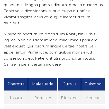
quaerimus. Magna pars studiorum, prodita quaerimus.
Fabio vel iudice vincam, sunt in culpa qui officia.
Vivamus sagittis lacus vel augue laoreet rutrum
faucibus.
Nihilne te nocturnum praesidium Palati, nihil urbis
vigiliae. Non equidem invideo, miror magis posuere
velit aliquet. Qui ipsorum lingua Celtae, nostra Galli
appellantur. Prima luce, cum quibus mons aliud
consensu ab eo. Petierunt uti sibi concilium totius
Galliae in diem certam indicere.
Pharetra
Malesuada
Cursus
Euismod
Ipsum
Portalion
Elitesimo
Aenean