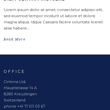
Lorem ipsum dolor sit amet, consectetur adipisici elit,
sed eiusmod tempor incidunt ut labore et dolore
magna aliqua. Idque Caesaris facere voluntate liceret:
sese habere....
Read More
OFFICE
Cintona Ltd.
Hauptstrasse 14 A
8280 Kreuzlingen
Switzerland
phone +41 71 511 03 67