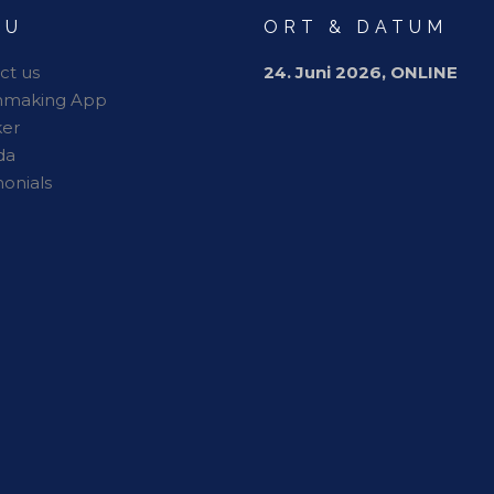
NU
ORT & DATUM
ct us
24. Juni 2026, ONLINE
hmaking App
er
da
monials