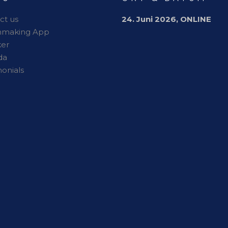
ct us
24. Juni 2026, ONLINE
hmaking App
er
da
monials