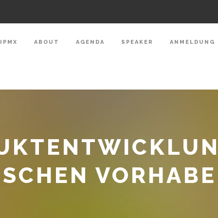
IPMX
ABOUT
AGENDA
SPEAKER
ANMELDUNG
DUKTENTWICKLUN
ISCHEN VORHAB