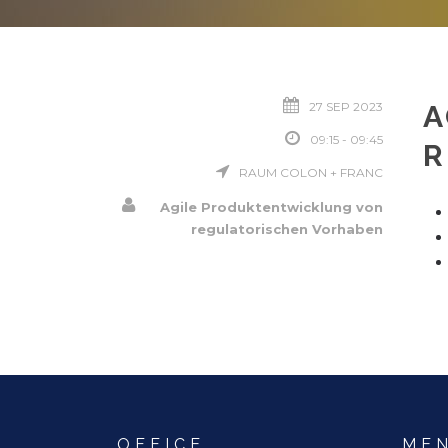
27 SEP 2023
A
09:15 - 09:45
R
RAUM COLON + FRANC
Agile Produktentwicklung von
regulatorischen Vorhaben
OFFICE
ME